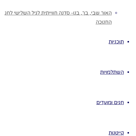
תורה במערות.
אפשר לשלב
האור שבי, בך, בנו- סדנה חווייתית לגיל השלישי לחג
כהעשרה: חנה
החנוכה
ושבעת בניה.
מפגש בנושא נס
תוכניות
חנוכה:
מושגים:
נס
הניצחון, מתתיהו
השתלמויות
הכהן, חמשת
בניו, מכבים,
מעטים מול
רבים.
חגים ומועדים
במחברת: מכבי-
מי כמוך באלים
ה'.
נכיר מילים
קייטנות