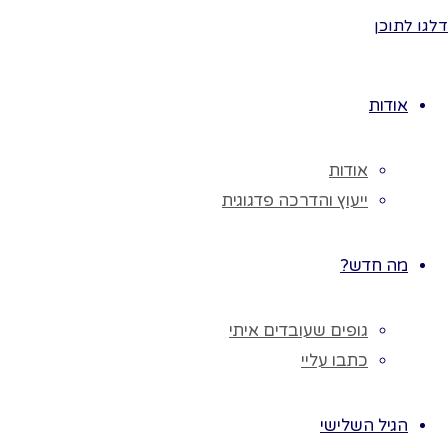
קנים.
דלגו לתוכן
מפגש בנושא
גזרות היונים
אודות
נמחיז את
הגזרות היוונים:
כרוז מטעם
אודות
היונים קרא:
ייעוץ והדרכה פדגוגית
הקשיבו הקשיבו
המלך אנטיוכוס
מה חדש?
גזר לא ללמד
תורה, לא לשמור
גופים שעובדים איתי
שבת, לא לעשות
כתבו עליי
ברית מילה.
מה עשו
היהודים? למדו
הגיל השלישי