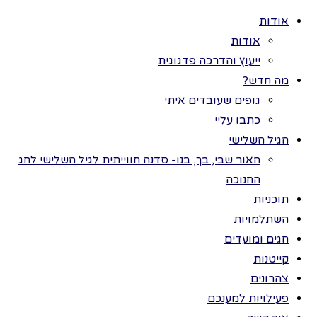
אודות
אודות
ייעוץ והדרכה פדגוגית
מה חדש?
גופים שעובדים איתי
>
פעילויות
כל הזכויות שמורות
כתבו עליי
למענכם
>
חנוכה
לתמר בר ©
הגיל השלישי
>
חנוכה חג יפה
חנוכה
כל כך
האור שבי, בך, בנו- סדנה חווייתית לגיל השלישי לחג
החנוכה
חג
תוכניות
השתלמויות
חגים ומועדים
יפה
קייטנות
צהרונים
כל כך
פעילויות למענכם