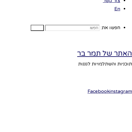
צור קשר
En
מפגש בנושא
חפשו את:
סיפור נס חנוכה:
חפשו
בית המקדש
בתפארתו.
האתר של תמר בר
בית המקדש
הראשון יופיו כלי
תוכניות והשתלמויות לגננות
המקדש היקרים,
המנורה להראות
תמונה.
Facebook
instagram
נשווה בין
החנוכייה למנורה
מהי מנורה:
שבעה קנים
לעומת חנוכיה 8