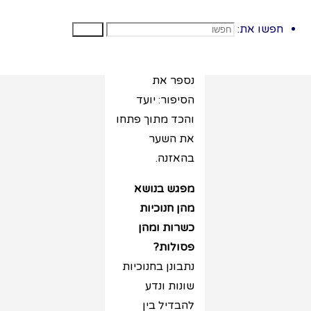
שנמצא במקדש
בנס שמונה ימים
חפשו את:
חפשו
דלק.
נשיר: כד קטן…
נספר את
הסיפור: יועד
והכד מתוך פתחו
את השער
בהאזנה.
מפגש בנושא
מהן חנוכיות
כשרות ומהן
פסולות?
נתבונן בחנוכיות
שונות ונדע
להבדיל בין