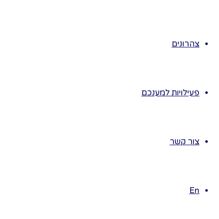
והיפוכן
מעטים- רבים
צדיקים- רשעים
צהרונים
חזקים- חלשים
טמאים- טהורים.
נשיר ונרקוד
המכבים
פעילויות למענכם
הגיבורים נצחו
את כל היונים,
באנו חושך
צור קשר
לגרש, ימי
החנוכה
מפגש בנושא נס
En
פך השמן
נספר על כד שמן