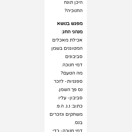
היכן תונח
החנוכיה?
מפגש בנושא
מנהגי החג:
אכילת מאכלים
המטוגנים בשמן
סביבונים
דמי חנוכה.
מה הטעם?
ספגניות- לזכר
נס פך השמן.
סביבון- עליו
כתוב: נ.ג. ה.פ.
משחקים ונזכרים
בנס.
דמי חנוכה- כדי