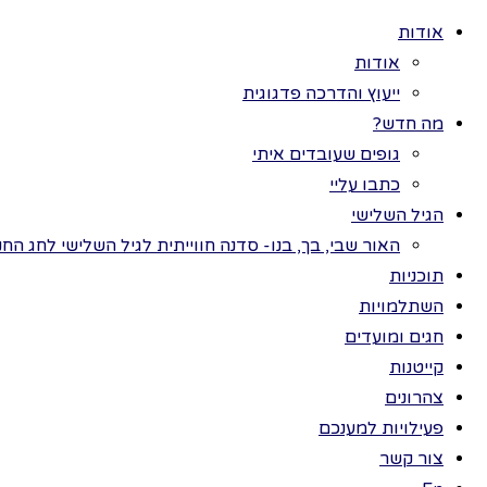
אודות
אודות
ייעוץ והדרכה פדגוגית
מה חדש?
גופים שעובדים איתי
>
פעי
כל
כתבו עליי
תוכניות
הגיל השלישי
חנ
חגים ומועדים
האור שבי, בך, בנו- סדנה חווייתית לגיל השלישי לחג החנ
ערכות תמונות
תוכניות
פעילויות למענכם
השתלמויות
השתלמויות
חומר
חגים ומועדים
צהרונים
קייטנות
חנוכי
קייטנות
צהרונים
חנות
פעילויות למענכם
מהלך
צור קשר
הזכויות שמורות לתמר בר ©
נשב ע