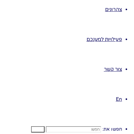
• נבק
צהרונים
• היל
• נבר
פעילויות למענכם
• מהי
• נב
צור קשר
• מהי
• נבק
En
• היל
• נחל
• בתו
חפשו את:
חפשו