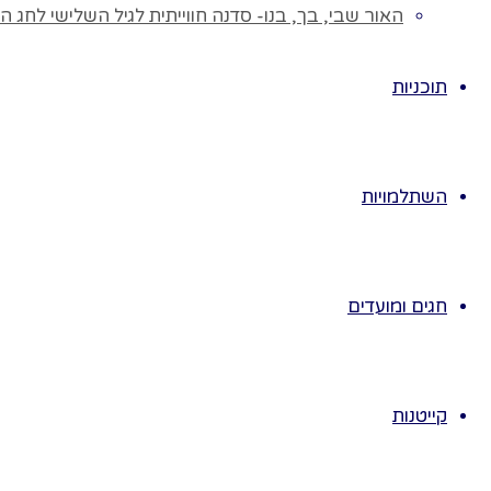
מהלך
האור שבי, בך, בנו- סדנה חווייתית לגיל השלישי לחג ה
• נצל
תוכניות
• נדפ
• נשב
השתלמויות
• נפז
• היל
• נחל
חגים ומועדים
• נספ
על עי
קייטנות
• לכל
• לעי