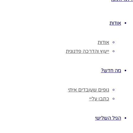
הילד
נבקש 
אודות
נשאל 
אודות
הגננת
ייעוץ והדרכה פדגוגית
מה חדש?
חנוכי
לגילאי 3 ו
גופים שעובדים איתי
כתבו עליי
חומרי
נאסוף
הגיל השלישי
הילדי