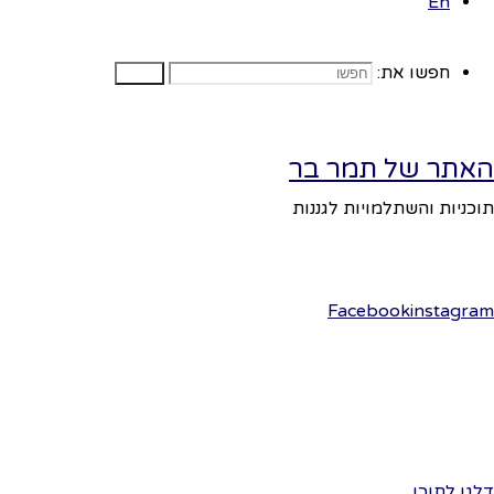
En
פועל על גבי
Fluida
WordPress.
&
נציב 
חפשו את:
חפשו
נבקש 
נבדו
האתר של תמר בר
מה שו
תוכניות והשתלמויות לגננות
נזמין
בסבב,
Facebook
instagram
נבקש 
נסבי
הילדי
נשאל 
דלגו לתוכן