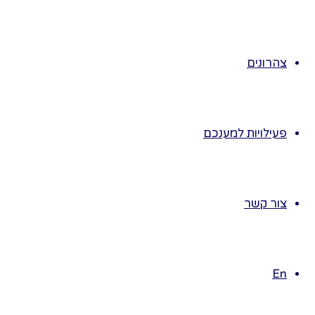
הילדים לביקור
ראשון באנדרטה
מספר ימים לפני
יום הזיכרון או
צהרונים
כבר בתחילת
שנה"ל.
נזמין את הילדים
פעילויות למענכם
לשבת סביב
האנדרטה .
הילדים יתבוננו
ויספרו לנו באופן
צור קשר
חופשי מה הם
רואים?
הגננת תספר
En
להם שזהו מקום
לזכר החיילים