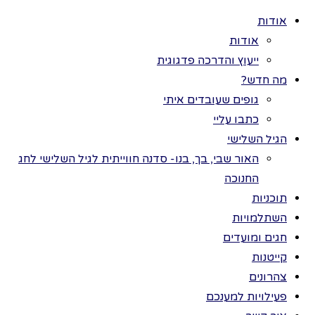
אודות
אודות
ייעוץ והדרכה פדגוגית
מה חדש?
גופים שעובדים איתי
>
פעילויות
כל הזכויות שמורות
כתבו עליי
למענכם
>
יום
לתמר בר ©
הגיל השלישי
העצמאות
>
יום
יום
הזיכרון לחללי
האור שבי, בך, בנו- סדנה חווייתית לגיל השלישי לחג
החנוכה
צה"ל
הזיכרון
תוכניות
השתלמויות
חגים ומועדים
לחללי
קייטנות
צהרונים
צה"ל
פעילויות למענכם