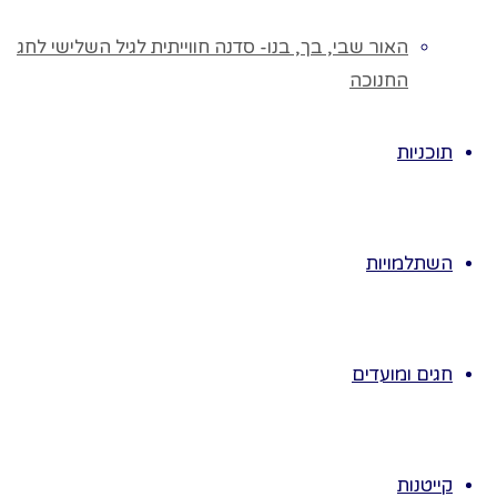
על רובן חרוטים
שמות הנופלים
האור שבי, בך, בנו- סדנה חווייתית לגיל השלישי לחג
באותו היישוב.
החנוכה
בעזרת ביקורים
חוזרים ונשנים
תוכניות
למקום
האנדרטה נחבר
את הילדים
לאהבת
השתלמויות
המולדת, שמירה
והגנה עליה,נכיר
את ערך
ההנצחה, שימור
חגים ומועדים
וטיפוח המקום.
שלב א'
נצא לסיור עם
קייטנות