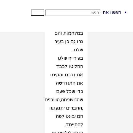
הגיבורים
והאמיצים שנפלו
חפשו את:
חפשו
בהגנה על
המדינה, שנהרגו
במלחמות והם
גרו גם כן בעיר
שלנו.
בעירייה שלנו
החליטו לכבד
את זכרם והקימו
את האנדרטה
כדי שכל פעם
שהמשפחה,השכנים
,החברים יתגעגעו
הם יבואו לפה
להתייחד.