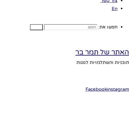
צור קשר
En
האנדרטה
חפשו את:
שבעירי
חפשו
לגילאי 4 ומעלה
במדינתו פזורות
האתר של תמר בר
מאות
תוכניות והשתלמויות לגננות
אנדרטאות
בערים השונות
לזכר החיילים
הנופלים
Facebook
instagram
במערכות
ישראל.
בכל שנה בערב
יום הזיכרון אנו