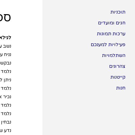
תוכניות
ספ
חגים ומועדים
ערכות תמונות
לגילאי 3 ומ
פעילויות למענכם
נשב ע
נניח 
השתלמויות
נבקש 
צהרונים
נלמד כ
קייטנות
ניתן ל
חנות
נלמד 
נכיר א
נלמד 
נלמד 
נבחין 
נדע שב