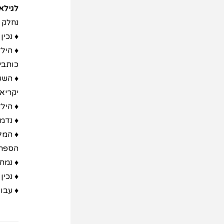
לגילא
נחלק ל
♦ נכי
♦ היל
כותבי
♦ השע
יקריא
♦ הילד
♦ נדמי
♦ המל
הספר 
♦ נמחי
♦ נכין
♦ עבו