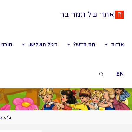
ה
א
ת
ר
ש
ל
ת
מ
ר
ב
ר
אודות
מה חדש?
הגיל השלישי
תוכניו
EN
>
פע