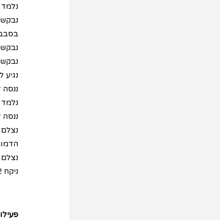
נלמד ש
נבקש 
בסבב,
נבקש 
נבקש 
נגיע 
ננסה 
נלמד 
ננסה 
נצלם 
הדמות
נצלם 
ניקח 2 תמונות של דמויות ונקיים דו שיח בין הדמויות, נחלק לילד דמות ולחברו דמות שנייה הילדים ינסו לפתח שיחה.
פעילו