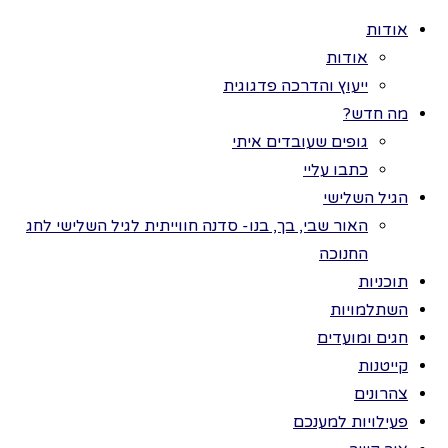
אודות
אודות
ייעוץ והדרכה פדגוגית
מה חדש?
גופים שעובדים איתי
>
פעילויות
כל הזכויות שמורות
כתבו עליי
למענכם
>
סתיו
לתמר בר ©
הגיל השלישי
>
פעילויות לסתיו
פעילויות
האור שבי, בך, בנו- סדנה חווייתית לגיל השלישי לחג
החנוכה
לסתיו
תוכניות
השתלמויות
חגים ומועדים
קייטנות
הטבע בסתיו
צהרונים
נצא לסיור עם
פעילויות למענכם
הילדים נאסוף