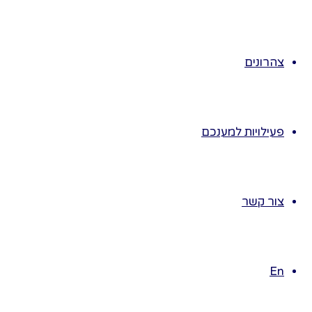
הילדים ידגימו
את השימושים.
נבקש מהילדים
צהרונים
לתאר את
הפריט, החברים
ינסו לשער מהו
הפריט הנבחר?
פעילויות למענכם
נקפיד שהילדים
ייתארו את
הפריטים
במשפטים
צור קשר
מלאים, לדוגמה:
"אני מתבונן
בפריט בצבע
En
חום בהיר, צורתו
ככף יד, הוא