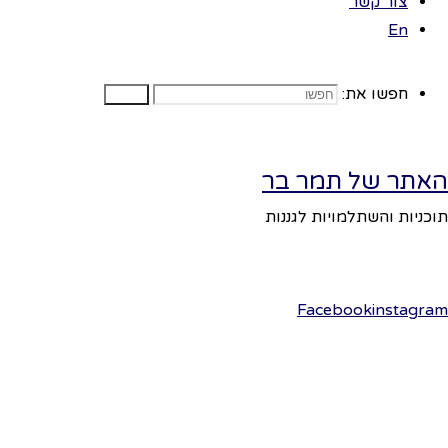
צור קשר
פריטים שונים
En
מהטבע: ענפים,
פרי סרק, עלים,
אבנים…
חפשו את:
חפשו
נסדר את
הפריטים מהאיול
בסלסילות קש
האתר של תמר בר
רחבה.
תוכניות והשתלמויות לגננות
נזמין את הילדים
לבחור פריט
אחד מהסלסילה.
Facebook
instagram
הילדים יציגו את
הפריט וישימו
את הפריט.
נבקש מהילדים
לחשוב :אילו