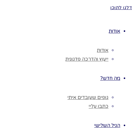
נעצר ליד ילד
דלגו לתוכן
אחר.
הילד החדש צריך
לחזור על המילה
אודות
הראשונה
להוסיף מילה
אודות
משלנו
ייעוץ והדרכה פדגוגית
ואז הוא קם
ומתחבר לקטר
ויחד הם נוסעים
מה חדש?
בפיתולים,
מכריזים את שתי
גופים שעובדים איתי
המילים.
כתבו עליי
המוסיקה
ממשיכה והם
הגיל השלישי
נעים בחלל