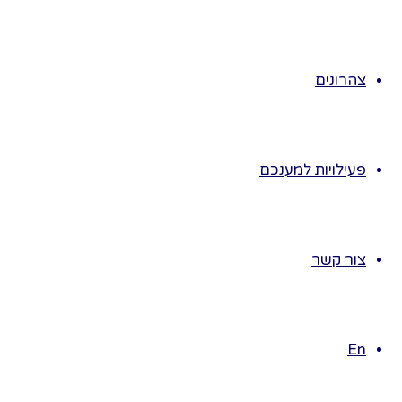
נושאים בקיץ:
לדוגמה: פירות
הקיץ- אז הקטר
צהרונים
והקרונות חייבים
להכריז על פירות
שונים: אבטיח,
מילון, ענבים,
פעילויות למענכם
משמש…
נושא ים- אז
הקטר והקרונות
חייבים להכריז
צור קשר
על מילים מתחום
הים: גלים,
צדפים, סירה,
En
חול, דגים….
נשחק את