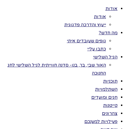
אודות
אודות
ייעוץ והדרכה פדגוגית
מה חדש?
גופים שעובדים איתי
>
פעילויות
כל הזכויות שמורות
כתבו עליי
למענכם
>
קיץ
>
לתמר בר ©
הגיל השלישי
רכבת קיץ
רכבת
האור שבי, בך, בנו- סדנה חווייתית לגיל השלישי לחג
החנוכה
קיץ
תוכניות
השתלמויות
חגים ומועדים
קייטנות
לגילאי 3 ומעלה
צהרונים
נספר לילדים
פעילויות למענכם
שרכבת הקיץ