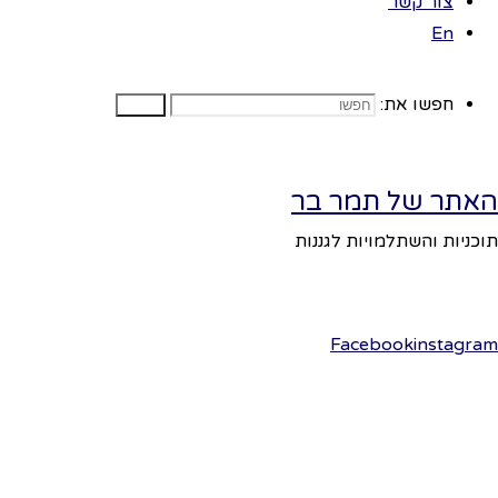
צור קשר
תגיע לגן.
En
נזמין חבר אחד
שיהיה קטר
הרכבת עליו
חפשו את:
חפשו
להכריז מילה
השייכת לקיץ.
לדוגמה "בריכה"
האתר של תמר בר
הוא מתחיל
תוכניות והשתלמויות לגננות
בנסיעה ברחבי
הגן, פשוט הולך
בדרך מפותלת,
Facebook
instagram
ברקע נשמיע
שירי קיץ.
כשהגננת
מפסיקה את
המוסיקה הילד