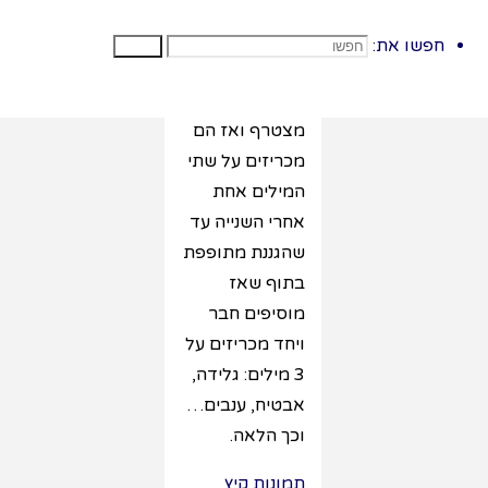
המשחק כאשר
הקטר מכריז על
חפשו את:
חפשו
המילה שלו כל
הזמן חברו
מצטרף ואז הם
מכריזים על שתי
המילים אחת
אחרי השנייה עד
שהגננת מתופפת
בתוף שאז
מוסיפים חבר
ויחד מכריזים על
3 מילים: גלידה,
אבטיח, ענבים…
וכך הלאה.
תמונות קיץ