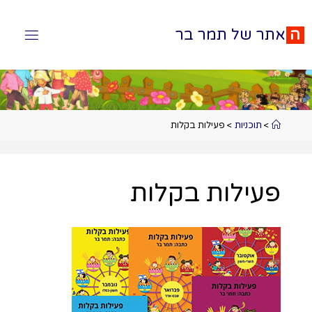
ה
א
ת
ר
ש
ל
ת
מ
ר
ב
ר
>
תוכניות
>
פעילות בקלות
פעילות בקלות