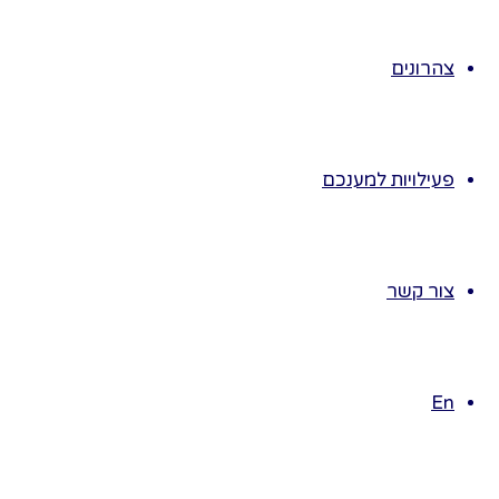
♥ הילדים ינסו
לשער מהו הרגש
צהרונים
המוצג?
♥ נפתח שיחה על
רגשות של
ילדים,
פעילויות למענכם
נפנה תחילה
לילדים שהציגו
רגשות שונים
ונשאל:
צור קשר
♥ מה מעציב
ילדים?
♥ מה משמח
En
ילדים?
♥ ממה ילדים
נעלבים?