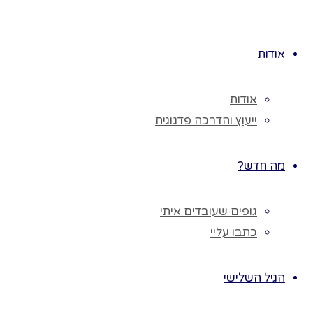
♥ נפתח אצל
לגו
הילדים יכולת
תוכן
לזהות רגשות
אודות
אצל האחר.
♥ נחזק את
אודות
תחושת
ייעוץ והדרכה פדגוגית
האכפתיות כלפי
האחר.
מה חדש?
חומרים:
כרטיסיות עם
גופים שעובדים איתי
תמונות המביעות
כתבו עליי
רגשות שונים.
מהלך הפעילות:
הגיל השלישי
♥ נכין כרטיסיות