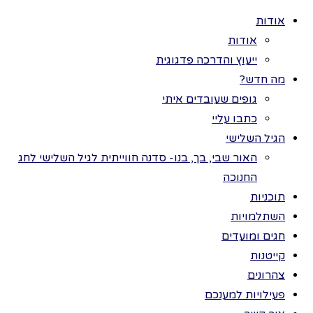
אודות
אודות
ייעוץ והדרכה פדגוגית
מה חדש?
גופים שעובדים איתי
>
פעילות
כל הזכויות שמורות
כתבו עליי
בקבוצה – אני
לתמר בר ©
הגיל השלישי
מציג את רגשותיי
דוגמא
האור שבי, בך, בנו- סדנה חווייתית לגיל השלישי לחג
מתוכנית:
החנוכה
תוכניות
במעגלי
השתלמויות
השנה
חגים ומועדים
קייטנות
צהרונים
פעילות
פעילויות למענכם