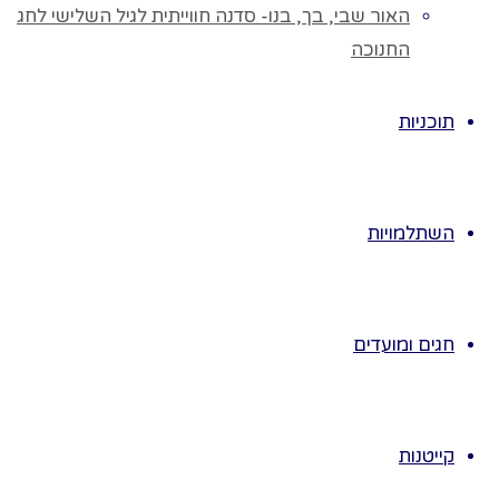
עם תמונות
האור שבי, בך, בנו- סדנה חווייתית לגיל השלישי לחג
המביעות רגשות:
החנוכה
שמחה, הפתעה,
התרגשות,
תוכניות
כעס…
♥ נציג לידים את
הכרטיסיות
ונשיים כל רגש.
השתלמויות
♥ נזמין את אחד
הילדים לבחור
כרטיסייה ולנסות
חגים ומועדים
להציגה בפני
הילדים.
♥ ניתן להציג
בפנטומימה,
קייטנות
תנועה, משחק.