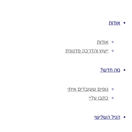
לגו
מטרות הנושא
תוכן
"חושים ותחושות
אודות
בתיבות פעילות":
♥ הילדים ילמדו
אודות
לקשר בין חוויות
ייעוץ והדרכה פדגוגית
חושיות שונות:
מישוש, ריח,
מה חדש?
ראייה, טעם,
שמיעה – בעזרת
גופים שעובדים איתי
ההתנסות
כתבו עליי
בחומרים שונים.
♥ ללמוד על
הגיל השלישי
תכונות החומר,
מרקמו ואיכותו,