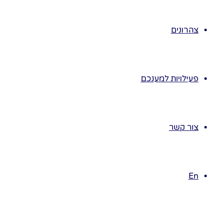
ויצירת שינויים
בחומרים
צהרונים
ובחפצים.
♥ הילדים ישוו
בין דומה לשונה
פעילויות למענכם
ויצרו קטגוריות
שונות הכוללות
פריטים שלא היה
ביניהם בעבר כל
צור קשר
קשר.
♥ נפתח אצל
הילדים דמיון
En
ויצירתיות ויכולת
מיון והכללה..
♥ לספק את