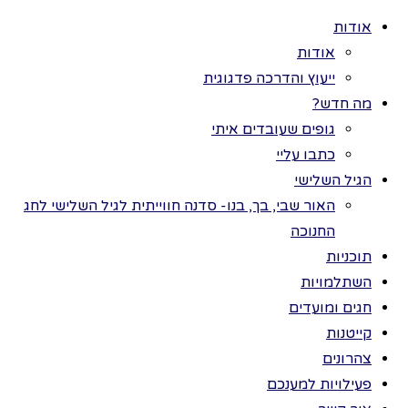
אודות
אודות
ייעוץ והדרכה פדגוגית
מה חדש?
גופים שעובדים איתי
>
מטרות
כל הזכויות שמורות
כתבו עליי
וחשיבות הנושא
לתמר בר ©
הגיל השלישי
– חשיבות הנושא
דוגמא
האור שבי, בך, בנו- סדנה חווייתית לגיל השלישי לחג
מתוכנית:
החנוכה
תוכניות
חושים
השתלמויות
ותחושות
חגים ומועדים
בתיבות
קייטנות
פעילות
צהרונים
פעילויות למענכם