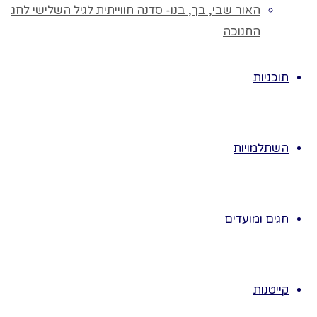
האור שבי, בך, בנו- סדנה חווייתית לגיל השלישי לחג
כמו גם על
החנוכה
האיכויות
האסתטיות שלו.
נלמד
תוכניות
מושגים-בשימוש
חוזר בחפצים,
ונתנסה בפעולות
השתלמויות
ישירות עם
חומרים ועצמים.
♥ נספק את
חגים ומועדים
הצורך של
הילדים להטביע
את חותמם על
סביבתם תוך
קייטנות
תפעול ידני