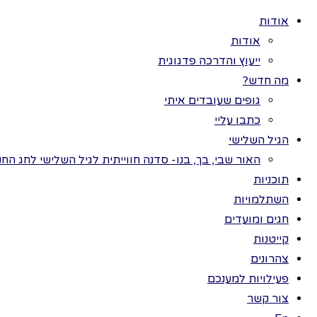
אודות
אודות
ייעוץ והדרכה פדגוגית
מה חדש?
גופים שעובדים איתי
>
תוכ
כל
כתבו עליי
תוכניות
הגיל השלישי
חגים ומועדים
דוגמ
האור שבי, בך, בנו- סדנה חווייתית לגיל השלישי לחג החנ
ערכות תמונות
תוכניות
פעילויות למענכם
השתלמויות
השתלמויות
תו
חגים ומועדים
צהרונים
קייטנות
קייטנות
צהרונים
עו
חנות
פעילויות למענכם
צור קשר
הזכויות שמורות לתמר בר ©