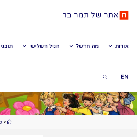
ה
א
ת
ר
ש
ל
ת
מ
ר
ב
ר
אודות
מה חדש?
הגיל השלישי
תוכניו
EN
>
כל