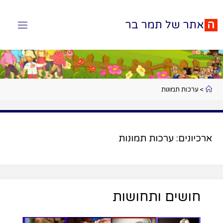
ה
א
ת
ר
ש
ל
ת
מ
ר
ב
ר
>
ערכות תמונות
ארכיונים:
ערכות תמונות
חושים ותחושות