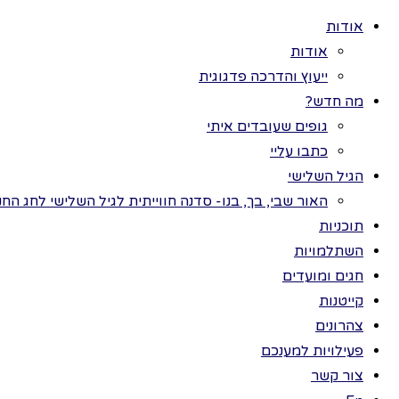
אודות
אודות
ייעוץ והדרכה פדגוגית
מה חדש?
גופים שעובדים איתי
>
כלל
כל
כתבו עליי
תוכניות
הגיל השלישי
במ
חגים ומועדים
האור שבי, בך, בנו- סדנה חווייתית לגיל השלישי לחג החנ
ערכות תמונות
תוכניות
פעילויות למענכם
השתלמויות
שנ
השתלמויות
חגים ומועדים
צהרונים
קייטנות
קייטנות
צהרונים
חנות
חגי
פעילויות למענכם
צור קשר
הזכויות שמורות לתמר בר ©
תחו