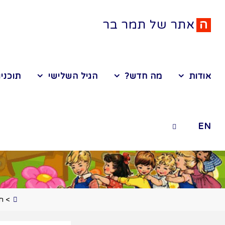
ה
א
ת
ר
ש
ל
ת
מ
ר
ב
ר
אודות
מה חדש?
הגיל השלישי
תוכניו
EN
>
ח