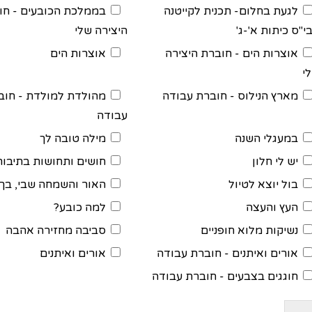
לגעת בחלום- תכנית לקייטנה
בממלכת הכובעים - חו
י"ס כיתות א'-ג'
היצירה שלי
אוצרות הים - חוברת היצירה
אוצרות הים
י
מארץ הנילוס - חוברת עבודה
מהולדת למולדת - חוב
עבודה
במעגלי השנה
מילה טובה לך
יש לי חלון
חושים ותחושות בתיבות
בול יוצא לטיול
האור והשמחה שבי, בך, 
העץ והעצה
למה כובע?
נשיקות מלוא חופניים
סביבה מחזירה אהבה
אורים ואיתנים - חוברת עבודה
אורים ואיתנים
חוגגים בצבעים - חוברת עבודה