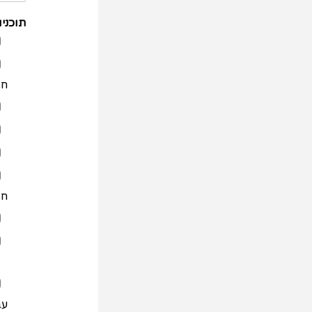
תוכני
חו
חו
עב