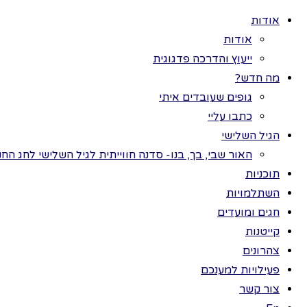
אודות
אודות
ייעוץ והדרכה פדגוגית
מה חדש?
גופים שעובדים איתי
>
פעי
כל
כתבו עליי
תוכניות
הגיל השלישי
בק
חגים ומועדים
האור שבי, בך, בנו- סדנה חווייתית לגיל השלישי לחג החנ
ערכות תמונות
תוכניות
פעילויות למענכם
השתלמויות
השתלמויות
לגילאי 3 ו
חגים ומועדים
צהרונים
הקייט
קייטנות
קייטנות
מומלץ
צהרונים
חנות
נמציא
פעילויות למענכם
נכין 
צור קשר
הזכויות שמורות לתמר בר ©