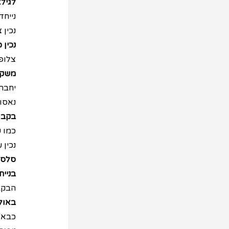
לגילאי 3 ו
נייחד
נכין 
נכין 
צלופן
משקפ
יחברו
נאסוף
בקבו
כמו ש
נכין 
סלסיל
בניית
הבקב
באולי
כבאול