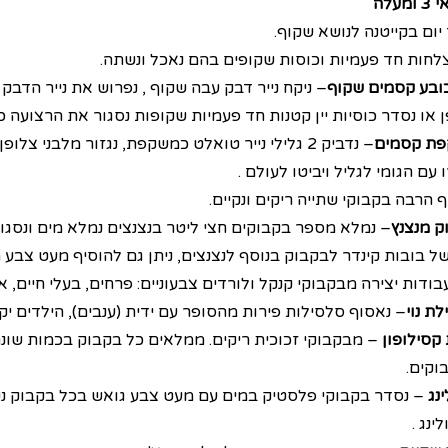
מעלה
 יום בקייטנה לנושא שקוף.
צלחות חד פעמיות וכוסות שקופים בהם נאכל ונשתה.
כובע קסמים שקוף
– ניקח נייר דבק עבה שקוף , נפרוש את נייר הדבק 
 או נסדר כוסיות יין קטנות חד פעמיות שקופות נסגור את הרצועה כ
ת קסמים
– נדביק 2 גלילי נייר טואלט כמשקפת, נגזור מלבני צל
 עם הגומי לגליל ויביטו לעולם .
 הרבה בקבוקי שתייה ריקים ונקיים.
ק מנצנץ
– נמלא מספר בקבוקים חצי ליטר בנצנצים נמלא מים ונסגו
ל בובות קינדר לבקבוק בנוסף לנצנצים, ניתן גם להוסיף מעט צבע
עבודות יצירה מבקבוקי קנקל ולורדים צבעוניים: פרחים, בעלי חיים,
ת נוי
– נאסוף סלסילות פירות מהסופר עם ידית (ענבים), הילדים יק
 קסילופון
– מבקבוקי זכוכית ריקים. ממלאים כל בקבוק בכמות שונה
וקים.
נג
– נסדר בקבוקי פלסטיק במים עם מעט צבע גואש בכל בקבוק נק
ינג .