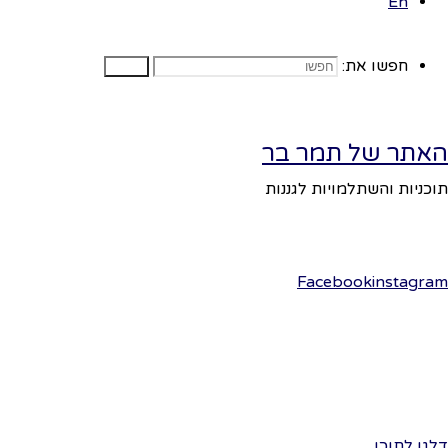
ניתן 
En
פועל על גבי
Fluida
WordPress.
&
נקשט
נושאי
חפשו את:
חפשו
אינדי
בוץ
צבעי
האתר של תמר בר
סרטי
תוכניות והשתלמויות לגננות
בלוני
מפלצ
כובע
מים
Facebook
instagram
איכו
עיתונ
ארצו
ים
ליצני
דלגו לתוכן