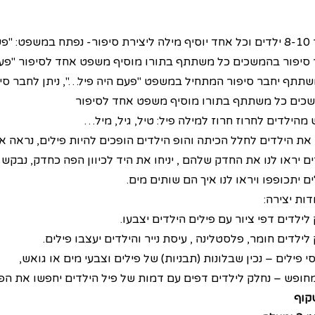
לו היה לו אחד?
ם ייאמרו את המשפט ויוסיפו המשך למשפט: "לו הייתי פיל אז הייתי
 ילד יוסיף מילה…
 סיפור בהמשכים כל משתתף בתורו מוסיף משפט אחד לסיפור "פעם
שתתף יחבר סיפור המתחיל במשפט "פעם היה פיל…", ניתן לחבר סי
כים כל משתתף בתורו מוסיף משפט אחד לסיפור
מהילדים לחרוז חרוז למילה פיל: טיל, גיל, מיל…
 את הילדים לחלל הכיתה והופ הילדים הופכים להיות פילים, נראה 
ם יראו לנו את החדק שלהם , יניחו את היד לכיוון הפה כחדק, נבק
ם יתכופפו ויראו לנו איך הם שותים מים.
ות יצירה:
לילדים דפי ציור עם פילים הילדים יצבעו.
לילדים חומר, פלסטלינה , עיסת נייר והילדים יעצבו פילים.
 פילים – נכין שבלונות (תבניות) של פילים וצבעי מים או גואש,
חופש – נחלק לילדים דפים עם דמות של פיל הילדים יחפשו את הפי
קוף