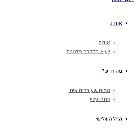
עבודו
בקבוק
חומר
אודות
בקבוק
מהלך
אודות
נפזר 
ייעוץ והדרכה פדגוגית
הילד
המלח
מה חדש?
נסדר 
הילדי
תכשי
גופים שעובדים איתי
חומר
כתבו עליי
קשי ש
מהלך
הגיל השלישי
נגזור
נחלק 