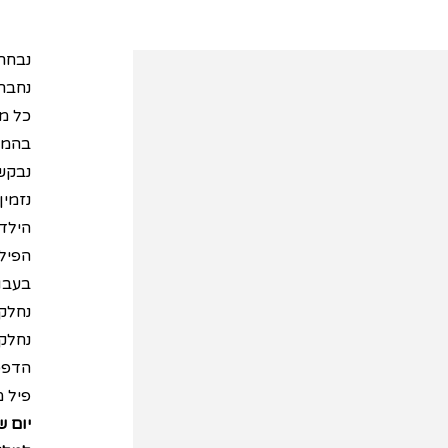
הפיל 
הילדי
נבחר 8-10 ילדים וכל אחד יוסיף מילה ליצירת סיפור- נפתח במשפט: "פעם היה פיל… כל
נחבר
כל מ
בהמש
נבקש 
נזמין
הילדי
הפילי
בעבוד
נחלק 
נחלק 
הדפסי
פיל מ
יום ש