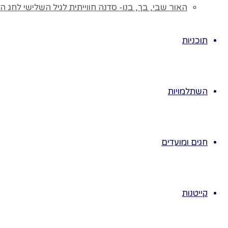
האור שבי, בך, בנו- סדנה חווייתית לגיל השלישי לחג ה
ניתן 
יום י
בקייט
תוכניות
באות
נתלב
נכין 
השתלמויות
נשחק 
דוגמא
יום א
יום א
חגים ומועדים
יום ש
יום ע
יום 
קייטנות
יום 
יום ב
יום א