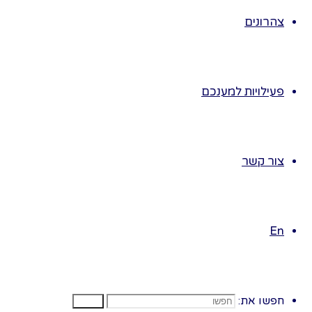
יום 
צהרונים
יום ק
יום ק
יום ש
יום ב
פעילויות למענכם
יום ה
לגילאי 3 ו
נייחד
צור קשר
נבקש 
נסדר 
הילדי
En
נסדר 
במליא
נלמד 
נכין 
חפשו את:
חפשו