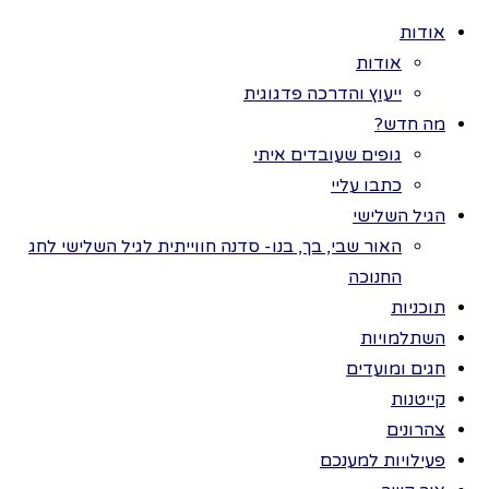
אודות
אודות
ייעוץ והדרכה פדגוגית
מה חדש?
גופים שעובדים איתי
>
פעילויות
כל הזכויות שמורות
כתבו עליי
למענכם
>
לתמר בר ©
הגיל השלישי
תחילת השנה
>
הורים
הורים פועלים
האור שבי, בך, בנו- סדנה חווייתית לגיל השלישי לחג
החנוכה
לתחילת שנה
פועלים
תוכניות
השתלמויות
חגים ומועדים
לתחילת
קייטנות
צהרונים
שנה
פעילויות למענכם