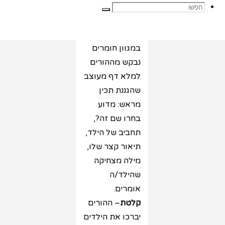
מצע מעניין
חפשו
חפשו
ההורים יכינו
מסגרת מעניינת
במגוון חומרים
את:
נבקש מההורים
למלא דף מעוצב
שהגננת תכין
מראש: מדוע
בחרו שם זה?,
תחביב של הילד,
תיאור קצר שלו,
מילה מצחיקה
שהילד/ה
אומרים.
קלטת
– ההורים
יברכו את הילדים