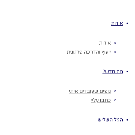
העבודות
לגו
והתמונות בגובה
תוכן
הילדים כדי
אודות
שהילדים יוכלו
לגשת באופן
אודות
חופשי לקיר.
ייעוץ והדרכה פדגוגית
כרטיסי ברכה
–
ההורים כותבים
ברכה לילדים,
מה חדש?
מעצבים את
הברכות במגוון
גופים שעובדים איתי
חומרי היצירה.
כתבו עליי
משאלות
–
ההורים יכתבו
הגיל השלישי
משאלה אחת
שהיו מאחלים