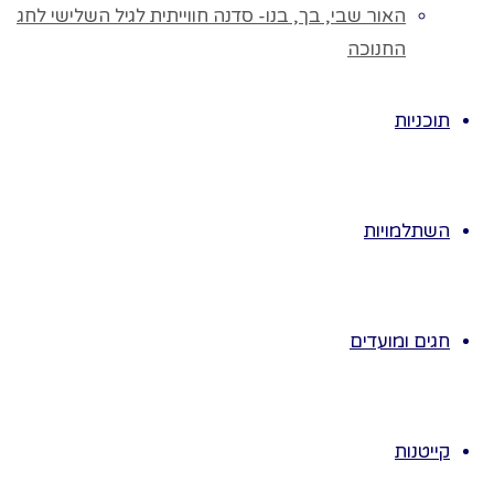
לילדים, את
האור שבי, בך, בנו- סדנה חווייתית לגיל השלישי לחג
המשאלה יציירו
החנוכה
או יחפשו
בעיתונים תמונה
תוכניות
מתאימה לטובת
הקטנים שאימם
יודעים לקרוא.
כפות רגלים/
השתלמויות
ידיים-
באסיפת
ההורים נחלק
להורים שמינית
חגים ומועדים
בריסטול ההורים
יציירו את כפות
רגלי הילד/ה,
ההורים יצבעו
קייטנות
יקשטו, יכתבו