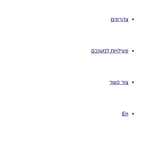
את שם הילד ,
למחרת היום כל
צהרונים
הורה ייתלה על
לוח שהגננת תכין
בצורת פסיעות
עם כותרת
פעילויות למענכם
מתאימה..
תצלום
– בהזמנה
להורים נבקש
צור קשר
מההורים להביא
לאסיפת ההורים
תמונה
הילד/ה,בתום
En
אסיפת ההורים,
כל הורה ידביק
את התמונה על