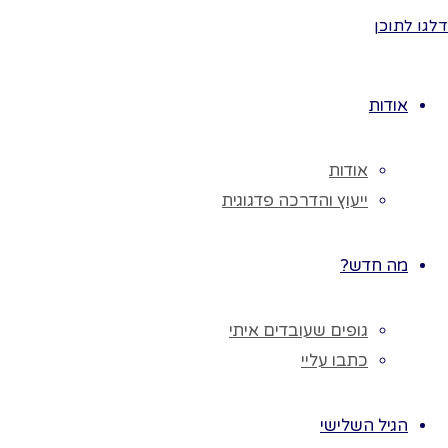
סאטן לבן.
דלגו לתוכן
או נניח אותו על
שולחן החג
שנערוך לתצוגה.
אודות
נשב עם הילדים
בקבוצה או
אודות
מליאה, נציג
ייעוץ והדרכה פדגוגית
בפניהם את
השופר.
נשאל את
מה חדש?
הילדים האם ראו
פעם שופר?
גופים שעובדים איתי
היכן?
כתבו עליי
נשאל מה
תפקידו של
הגיל השלישי
השופר?