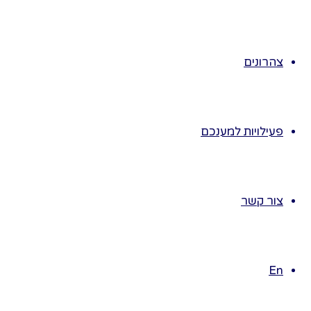
את התמונות,
להעביר את
התמונות מילד
צהרונים
לילד כדי שיפנימו
את הקשר בין
השופר לאייל.
הילדים ישיימו
פעילויות למענכם
את המילה שופר.
הילדים יגידו את
המילה שופר
בקול רם, בלחש,
צור קשר
בתנועת שפתיים,
בצעקה,
בשקט…
En
בסבב, ילד יגיד
את המילה שופר