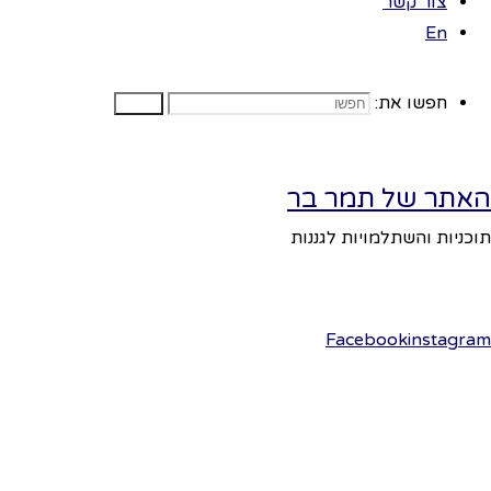
צור קשר
אייל.
En
ניתן לרכוש שופר
בכל החנויות של
יודאיקה, חב"ד ,
חפשו את:
חפשו
בשוק של
ירושלים…
נברר אצל
האתר של תמר בר
משפחות הילדים
תוכניות והשתלמויות לגננות
ונשאיל במידה
ויש להם שופר.
נקצה לשופר
Facebook
instagram
מקום מכובד
בגן.
נסדר אותה על
קובייה גבוה
המכוסה בד