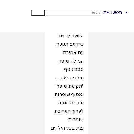
ויחבר לה תנועה
החברים מחקים
חפשו את:
חפשו
את התנועה
ועוברים לחבר
היושב לימינו
שידגים תנועה
עם אמירת
המילה שופר.
סבב נוסף
הילדים יאמרו:
"תקיעת שופר"
נאסוף שופרות
נוספים וננסה
לערוך תערוכת
שופרות.
נציג בפני הילדים