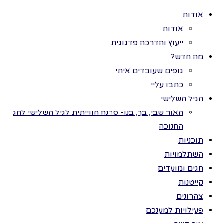
אודות
אודות
ייעוץ והדרכה פדגוגית
מה חדש?
גופים שעובדים איתי
>
פעילויות
כל הזכויות שמורות
כתבו עליי
למענכם
>
חגי
לתמר בר ©
הגיל השלישי
תשרי
>
השופר
השופר
האור שבי, בך, בנו- סדנה חווייתית לגיל השלישי לחג
החנוכה
תוכניות
לגילאי שלוש
השתלמויות
ומעלה
חגים ומועדים
קייטנות
לקראת ראש
צהרונים
השנה, נשיג שופר
פעילויות למענכם
אמיתי מקרן