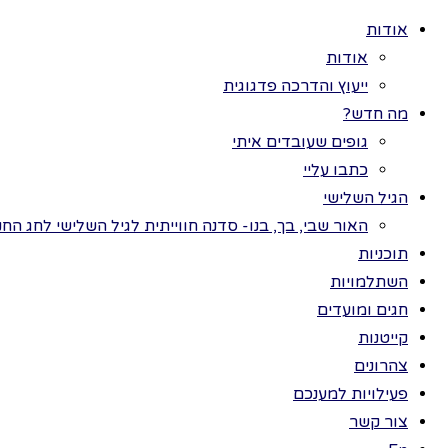
אודות
אודות
ייעוץ והדרכה פדגוגית
מה חדש?
גופים שעובדים איתי
>
פעי
כל
כתבו עליי
תוכניות
הגיל השלישי
יו
חגים ומועדים
האור שבי, בך, בנו- סדנה חווייתית לגיל השלישי לחג החנ
ערכות תמונות
תוכניות
פעילויות למענכם
השתלמויות
השתלמויות
לגילא
חגים ומועדים
צהרונים
קייטנות
היונה
קייטנות
צהרונים
נספר 
חנות
פעילויות למענכם
נכין 
צור קשר
הזכויות שמורות לתמר בר ©
הרעיו