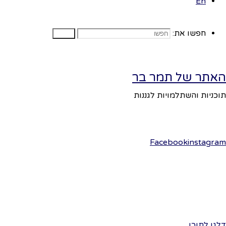
En
פועל על גבי
Fluida
WordPress.
&
נכין 
נאפשר
חפשו את:
חפשו
הילדי
בצבע
פייטי
האתר של תמר בר
פסיפ
לשניי
תוכניות והשתלמויות לגננות
קיפולי
בצפיפ
צבעי 
Facebook
instagram
גווני
פתית
קולאז
וידבי
חומר
צבעי
דלגו לתוכן