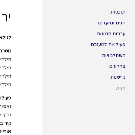
תוכניות
ירו
חגים ומועדים
ערכות תמונות
לגילאי 3 ומ
פעילויות למענכם
מטרת 
השתלמויות
הילדי
צהרונים
הילדי
הילדי
קייטנות
הילדים
חנות
פעילוי
נאסוף
נבקש 
קיר בג
אוריינ