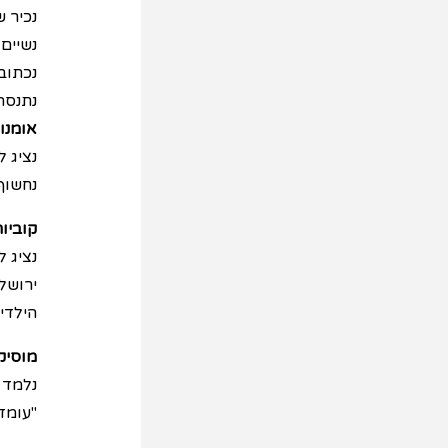
נכיר ש
נשיים
נכתוב
נתנסה 
אומנו
נציג ל
נחשוף
קוביו
נציג ל
ירושלמ
הילדים
מוסיק
נלמד א
"עומדו