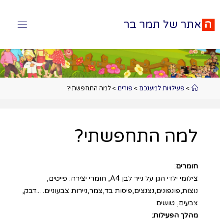
ה
א
ת
ר
ש
ל
ת
מ
ר
ב
ר
>
פעילויות למענכם
>
פורים
>
למה התחפשתי?
למה התחפשתי?
חומרים
:
צילומי ילדי הגן על נייר לבן A4, חומרי יצירה: פייטים,
נוצות,פונפונים,נצנצים,פיסות בד,צמר,ניירות צבעוניים….דבק,
צבעים, טושים
מהלך הפעילות
: