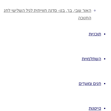
להתלבש
לנעול
האור שבי, בך, בנו- סדנה חווייתית לגיל השלישי לחג
לצלול
החנוכה
לשחות
להתמרח
תוכניות
לחבוש
לסחוט
לשחות
לשתות
השתלמויות
הפכים:
ארוך- קצר
חם- קר
חגים ומועדים
קודר- בהיר
יבש- רטוב
הזעה- התייבשות
צף- שוקע
קייטנות