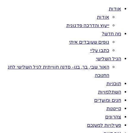
אודות
אודות
ייעוץ והדרכה פדגוגית
מה חדש?
גופים שעובדים איתי
>
פעילויות
כל הזכויות שמורות
כתבו עליי
למענכם
>
קיץ
>
לתמר בר ©
הגיל השלישי
מילים ופעלים
מילים
בקיץ
האור שבי, בך, בנו- סדנה חווייתית לגיל השלישי לחג
החנוכה
ופעלים
תוכניות
השתלמויות
חגים ומועדים
בקיץ
קייטנות
צהרונים
פעילויות למענכם
יחיד רבים בקיץ