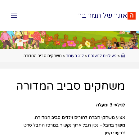
ה
א
ת
ר
ש
ל
ת
מ
ר
ב
ר
>
פעילויות למענכם
>
ל"ג בעומר
>
משחקים סביב המדורה
משחקים סביב המדורה
לגילאי 3 ומעלה
אציע משחקי חברה להורים וילדים סביב המדורה.
משוך בחבל
– נכין חבל ארוך נקשור במרכז החבל סרט
צבעוני קטן.