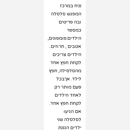
נניח במרכז
המפגש סלסלה
ובה פריטים
כמספר
הילדים:פומפונים,
אטבים , חרוזים..
הילדים צריכים
לקחת חפץ אחד
מהסלסילה, חפץ
לילד. אךבכל
פעם מותר רק
לאחד הילדים
לקחת חפץ אחד.
אם הגיעו
לסלסלה שני
ילדים הגננת