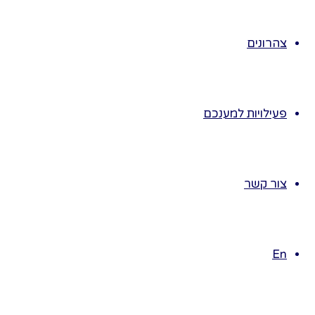
ומתחלפים
בכיסאות
בשלב מתקדם
צהרונים
יותר- לא חובה-
נוציא כסא אחדו
מי שלא תפס
פעילויות למענכם
כסא יוצא
מהמשחק.
כדור מצחיק
צור קשר
הילדים יושבים
במליאה
הגננת מחזיקה
בידה כדור.
En
היא מסבירה
לילדים כשהיא
זורקת את