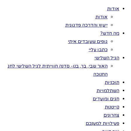
אודות
אודות
ייעוץ והדרכה פדגוגית
מה חדש?
גופים שעובדים איתי
>
פעילויות
כל הזכויות שמורות
כתבו עליי
למענכם
>
לתמר בר ©
הגיל השלישי
תחילת השנה
>
פותחים
פותחים בשמחה
האור שבי, בך, בנו- סדנה חווייתית לגיל השלישי לחג
החנוכה
במשחקי חברה
בשמחה
תוכניות
השתלמויות
חגים ומועדים
במשחקי
קייטנות
צהרונים
חברה
פעילויות למענכם