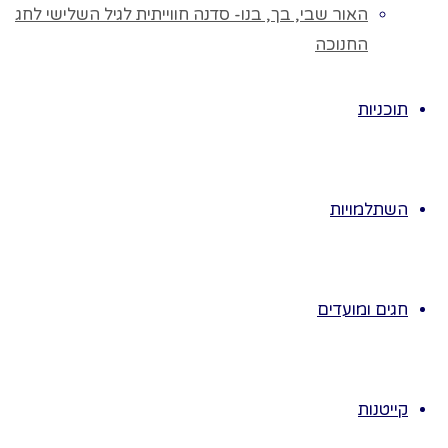
הילדים להיות
האור שבי, בך, בנו- סדנה חווייתית לגיל השלישי לחג
מנחה הוא אומר
החנוכה
"הרוח נושבת
על…"
תוכניות
ואומר תכונה/
תיאור של אנשים
בקבוצה.
לדוגמה: כל
השתלמויות
הילדים עם
חולצה אדומה,
כל הילדים עם
שיער מתולתל,
חגים ומועדים
ילדים
האנשים שיש
להם תכונה
קייטנות
זוקמים