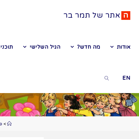
ה
א
ת
ר
ש
ל
ת
מ
ר
ב
ר
אודות
מה חדש?
הגיל השלישי
תוכניו
EN
>
פע