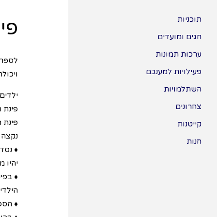
תוכניות
פי
חגים ומועדים
ערכות תמונות
לספרי
פעילויות למענכם
ויכולת
השתלמויות
ילדים
צהרונים
פינת 
פינת ה
קייטנות
נקצה 
חנות
♦ נסד
יהיו מ
♦ בפי
הילדים
♦ הספ