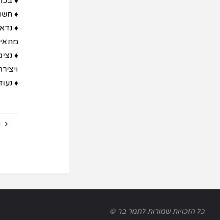
♦ בכו
♦ חשו
♦ נדאג
מתאימ
♦ נציג
ויצירה
♦ נעוד
ש
כל הזכויות שמורות לתמר בר ©