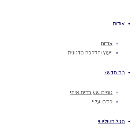
הילדים ממשיכים
לגו
לטייל בחלל
תוכן
החדר ברקע שירי
אודות
פורים.
פוסקת המוסיקה
אודות
הילדים יושבים
ייעוץ והדרכה פדגוגית
ישיבה מזרחית
על הרצפה
ומרעישים
מה חדש?
ברעשן.
קמים ומטיילים
גופים שעובדים איתי
בחדר.
כתבו עליי
פוסקת המוסיקה
עוצרים ומניחים
הגיל השלישי
בזהירות את
הרעשן על