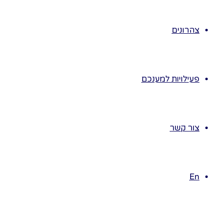
מתחת לסנטר
ומניע אותו כל
צהרונים
הילדים יחקו את
התנועה.
ממשיכים לטייל
ולשיר שירי
פעילויות למענכם
פורים.
פוסקת המוסיקה
עוצרים יושבים
על הרצפה
צור קשר
ומנסים לסובב
את הרעשן עם
הרגליים בלבד,
En
מי מצליח?
מראה לחברים
וכולם מחקים