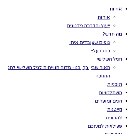
אודות
אודות
ייעוץ והדרכה פדגוגית
מה חדש?
גופים שעובדים איתי
>
פעילויות
כל הזכויות שמורות
כתבו עליי
למענכם
>
פורים
לתמר בר ©
הגיל השלישי
>
רעשנים
רעשנים
רועשים
האור שבי, בך, בנו- סדנה חווייתית לגיל השלישי לחג
החנוכה
רועשים
תוכניות
השתלמויות
חגים ומועדים
קייטנות
חומרים
:
צהרונים
רעשנים כמספר
פעילויות למענכם
הילדים, דיסק