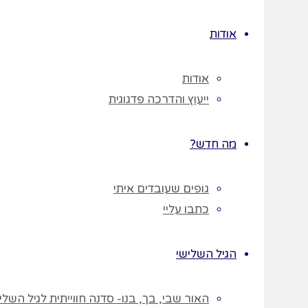
תוכן
(חובה)
אודות
הטלפון שלך
אודות
(חובה)
ייעוץ והדרכה פדגוגית
מה חדש?
* מילוי כתובת
הדוא"ל שלכם
גופים שעובדים איתי
מאשרת בזאת
כתבו עליי
קבלת פרסומת
ומידע מתמר בר
הגיל השלישי
לתשלום עבור
הערכה : תמר בר
האור שבי, בך, בנו- סדנה חווייתית לגיל השלישי לחג ה
בטלפון: 052-