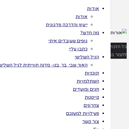
אודות
אודות
ייעוץ והדרכה פדגוגית
מה חדש?
גופים שעובדים איתי
>
תוכניות
>
ות שמורות
כתבו עליי
אורות החנוכה –
 ©
הגיל השלישי
חוברת עבודה
אורות
האור שבי, בך, בנו- סדנה חווייתית לגיל השלישי לחג החנ
תוכניות
החנוכה
השתלמויות
חגים ומועדים
קייטנות
–
צהרונים
פעילויות למענכם
חוברת
צור קשר