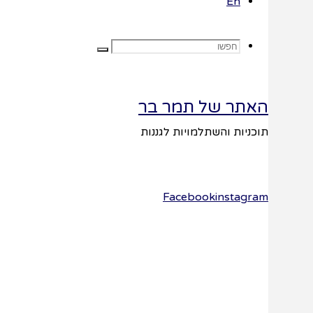
En
עבודה
חפשו
חפשו
האתר של תמר בר
את:
תוכניות והשתלמויות לגננות
טופס
הזמנה
Facebook
instagram
השם שלך
(חובה)
לגו
האימייל שלך