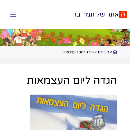
ה
א
ת
ר
ש
ל
ת
מ
ר
ב
ר
>
תוכניות
>
הגדה ליום העצמאות
הגדה ליום העצמאות