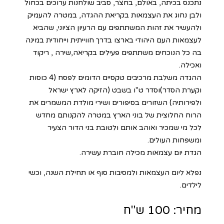
נתכנס בכיתה, באולם, בחצר, סביב שולחנות ערוכים בכחול
ולבן נחוג את העצמאות בקריאת ההגדה, במטרה להעמיק
ולהעשיר את זהות המשתתפים עם הרעיון הציוני, שהביא
לעצמאות העם היהודי בארצו בדרך חווייתית וייחודית במינה
בה כל הנוכחים משתתפים פעילים בקריאה,שירה , ריקוד
ואכילה.
ההגדה משלבת מרכיבים טקסיים הדומים לפסח (4 כוסות
וקערת הסדר)וסדר ט"ו בשבט (הזיקה לארץ ישראל
ולפירותיה) השזורים בסיפורים ושירי מולדת המשמרים את
הרוח החלוצית של בוני הארץ במטרה להקנותם מחדש
לכל מי שמכיר ואוהב אותם ולטובת בני הדור הצעיר
ומשפחות העולים.
הגדת יום עצמאות מכילה חוברת עשירה.
נפלא ליום העצמאות ולמסיבות סוף או תחילת השנה, וכשי
לילדים.
מחיר: 100 ש"ח