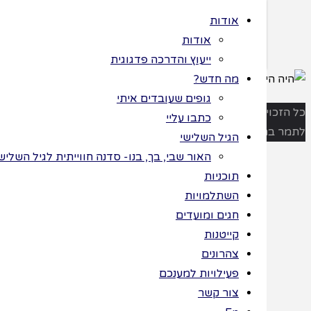
אודות
אודות
ייעוץ והדרכה פדגוגית
מה חדש?
גופים שעובדים איתי
>
תוכניות
>
היה
ות שמורות
כתבו עליי
היה ועדיין – חלק
 ©
הגיל השלישי
ב'
היה
האור שבי, בך, בנו- סדנה חווייתית לגיל השלישי לחג החנ
תוכניות
היה
השתלמויות
חגים ומועדים
קייטנות
ועדיין
צהרונים
פעילויות למענכם
– חלק
צור קשר