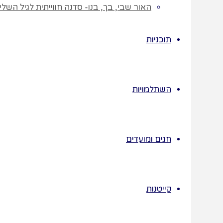
האור שבי, בך, בנו- סדנה חווייתית לגיל השלישי לחג ה
אחריות,
וחשיבה
תוכניות
יצירתית –
כולם
מתאימים גם
השתלמויות
למערכת חינוך
חילונית.
פיתוח
חגים ומועדים
חשיבה
מוסרית
–
הסיפורים
מציגים
קייטנות
דילמות
עמוקות בדרך