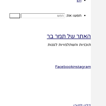
En
ב'
חפשו את:
חפשו
האתר של תמר בר
בכול יום נכיר
תוכניות והשתלמויות לגננות
ונלמד אגדת
חז"ל, משל,
Facebook
instagram
סיפור חסידי
ונתרגל אותו
בחוברת
עבודה אישית
בדרכים
דלגו לתוכן