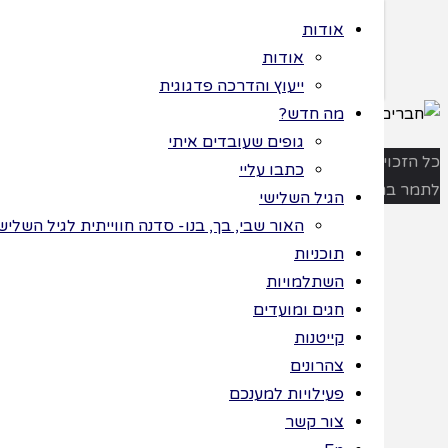
אודות
אודות
ייעוץ והדרכה פדגוגית
מה חדש?
גופים שעובדים איתי
>
תוכניות
>
ות שמורות
כתבו עליי
חברים בשלל
 ©
הגיל השלישי
צבעים – חוברת
חברים
עבודה
האור שבי, בך, בנו- סדנה חווייתית לגיל השלישי לחג החנ
תוכניות
בשלל
השתלמויות
חגים ומועדים
קייטנות
צבעים
צהרונים
פעילויות למענכם
–
צור קשר