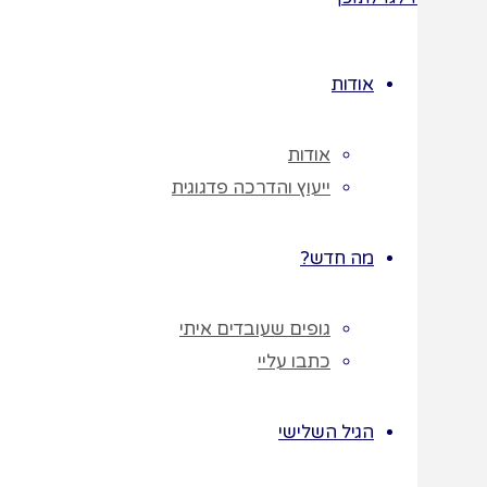
האימייל שלך
אודות
(חובה)
אודות
הטלפון שלך
ייעוץ והדרכה פדגוגית
(חובה)
מה חדש?
* מילוי כתובת
גופים שעובדים איתי
הדוא"ל שלכם
כתבו עליי
מאשרת בזאת
קבלת פרסומת
הגיל השלישי
ומידע מתמר בר