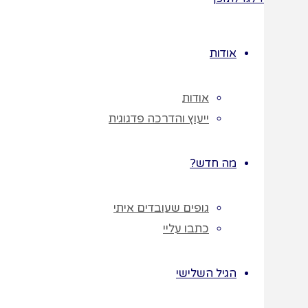
(חובה)
אודות
הטלפון שלך
(חובה)
אודות
ייעוץ והדרכה פדגוגית
* מילוי כתובת
מה חדש?
הדוא"ל שלכם
מאשרת בזאת
גופים שעובדים איתי
קבלת פרסומת
כתבו עליי
ומידע מתמר בר
לתשלום עבור
הגיל השלישי
הערכה : תמר בר
בטלפון: 052-