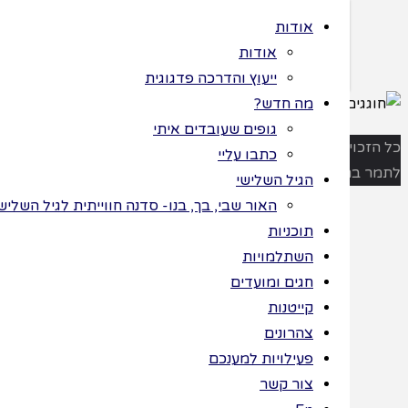
אודות
אודות
ייעוץ והדרכה פדגוגית
מה חדש?
גופים שעובדים איתי
>
תוכניות
>
ות שמורות
כתבו עליי
חוגגים בצבעים
 ©
הגיל השלישי
– חוברת עבודה
חוגגים
האור שבי, בך, בנו- סדנה חווייתית לגיל השלישי לחג החנ
תוכניות
בצבעים
השתלמויות
חגים ומועדים
קייטנות
–
צהרונים
פעילויות למענכם
חוברת
צור קשר