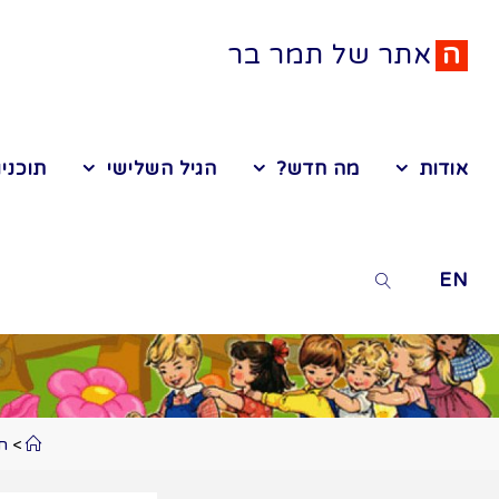
ה
א
ת
ר
ש
ל
ת
מ
ר
ב
ר
אודות
מה חדש?
הגיל השלישי
תוכניו
EN
>
תו