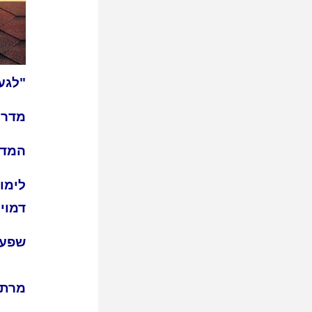
"לגע
מדר
המדר
לימו
דמוי
שפע 
מרתק