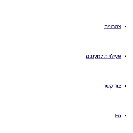
3.
כובע
ממלכת
הכובעים
צהרונים
4.
מפלצות
מפחידות
אנחנו
פעילויות למענכם
5.
יום קסום
במיוחד
צור קשר
6.
יום הפוך
En
7.
ירוק מה
יכול