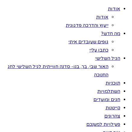
אודות
אודות
ייעוץ והדרכה פדגוגית
מה חדש?
גופים שעובדים איתי
כתבו עליי
>
נושאי הלימוד
כל הזכויות שמורות
הגיל השלישי
בתוכנית
לתמר בר ©
בממלכת
האור שבי, בך, בנו- סדנה חווייתית לגיל השלישי לחג
דוגמא
החנוכה
הכובעים –
מתוכנית:
תוכניות
פריסת הנושאים
השתלמויות
בקייטנה
בממלכת
חגים ומועדים
הכובעים
קייטנות
צהרונים
פעילויות למענכם