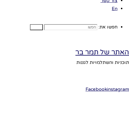
נושאי
צור קשר
En
הלימוד
חפשו את:
חפשו
בתוכנית
האתר של תמר בר
בממלכת
תוכניות והשתלמויות לגננות
הכובעים
Facebook
instagram
–
פריסת