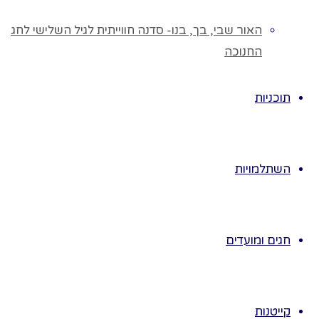
שונה מימי הגן
האור שבי, בך, בנו- סדנה חווייתית לגיל השלישי לחג
בזמן הלימודים
החנוכה
על פי ההנחיה
המפורטת
בחוברת.
תוכניות
ימים
נושא
השתלמויות
1.
כובעים
רבותיי
כובעים
חגים ומועדים
2.
מכונת
הכובעים
קייטנות