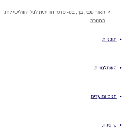
♥ נזמין את
הילדים לחלל
האור שבי, בך, בנו- סדנה חווייתית לגיל השלישי לחג
הכיתה,
החנוכה
כשהמנחה תכריז
על אחת התנועות
תוכניות
הילדים יבצעו
את התנועה.
♥ הילדים
השתלמויות
עומדים במפוזר
בחלל הכיתה.
המנחה מכריז על
התקדמות,
חגים ומועדים
הילדים פועלים,
כשהמנחה מכריז
"פריז" הילדים
קייטנות
נעמדים במקום .