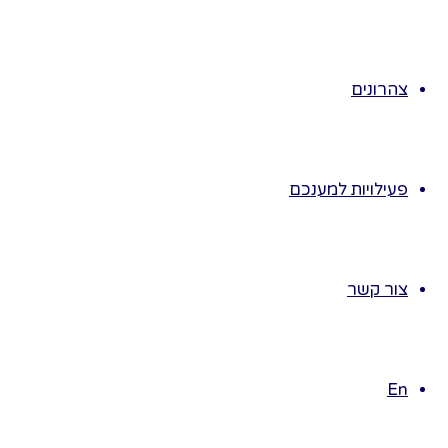
♥ נפזר על
הרצפה תמונות
צהרונים
של בעלי חיים.
♥ נזמין את אחד
הילדים, נכריז על
פעילויות למענכם
התקדמות של
בעל חיים: הוא
זוחל, עף, שוחה
קופץ, מטפס-
צור קשר
עליו לבחור
בכרטיסייה
המתאימה.
En
♥ הילד מראה
את הכרטיסייה