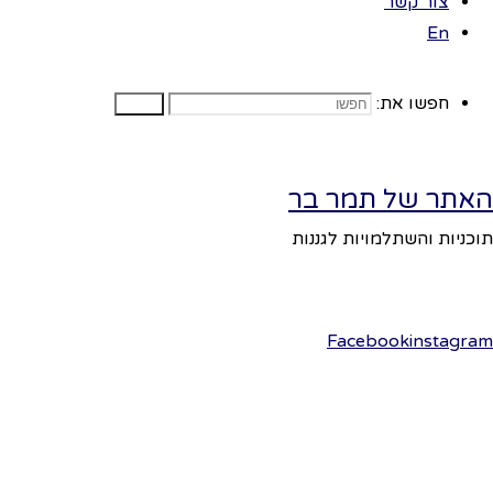
צור קשר
En
–
חפשו את:
חפשו
כיצד
נעים
האתר של תמר בר
תוכניות והשתלמויות לגננות
בעלי
Facebook
instagram
החיים
בעלי החיים זזים
ממקום למקום,