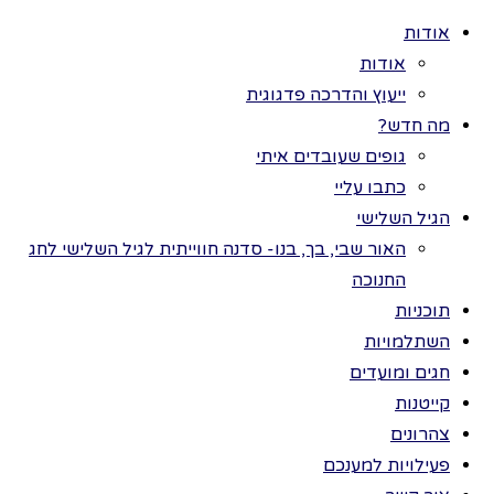
אודות
אודות
ייעוץ והדרכה פדגוגית
מה חדש?
גופים שעובדים איתי
>
תנועה – כיצד
כל הזכויות שמורות
כתבו עליי
נעים בעלי החיים
לתמר בר ©
הגיל השלישי
דוגמא
האור שבי, בך, בנו- סדנה חווייתית לגיל השלישי לחג
מתוכנית:
החנוכה
תוכניות
אוהבים בעלי
השתלמויות
חיים
חגים ומועדים
קייטנות
צהרונים
תנועה
פעילויות למענכם