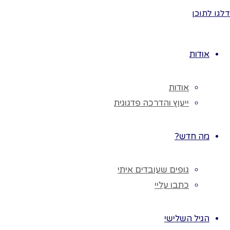
דלגו לתוכן
כדי למצוא את
מה שהם צריכים
בצורות שונות:
אודות
הולכים, זוחלים,
קופצים,
אודות
מטפסים, עפים,
ייעוץ והדרכה פדגוגית
שוחים
♥ נשוחח עם
מה חדש?
הילדים על
סגנונות
גופים שעובדים איתי
ההתקדמות.
כתבו עליי
♥ נשיים כל שם
ונציג אותו.
הגיל השלישי