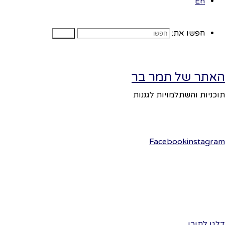
En
פועל על גבי
Fluida
WordPress.
&
גיל ה
חפשו את:
חפשו
כתוב
האתר של תמר בר
הטלפו
תוכניות והשתלמויות לגננות
האימי
Facebook
instagram
* מי
מתחיל
נשיקו
דלגו לתוכן