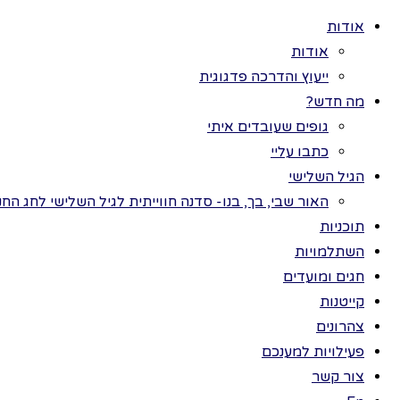
אודות
אודות
ייעוץ והדרכה פדגוגית
מה חדש?
גופים שעובדים איתי
>
השת
כל
כתבו עליי
תוכניות
הגיל השלישי
חו
חגים ומועדים
האור שבי, בך, בנו- סדנה חווייתית לגיל השלישי לחג החנ
ערכות תמונות
תוכניות
פעילויות למענכם
השתלמויות
השתלמויות
חגים ומועדים
טופ
צהרונים
קייטנות
קייטנות
צהרונים
חנות
פעילויות למענכם
השם 
צור קשר
הזכויות שמורות לתמר בר ©