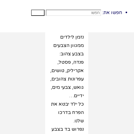
נאפשר לילדים
לצייר את
חפשו את:
חפשו
החרצית תוך
התבוננות בפרח.
נזמן לילדים
ממגוון הצבעים
בצבע צהוב:
פנדה, פסטל,
אקריליק, טושים,
עפרונות צהובים,
גואש, צבעי מים,
ידיים…
כל ילד יבטא את
הפרח בדרכו
שלנו.
נפרוש בד בצבע