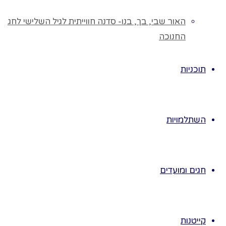
בפרח החרצית.
נגלה שעל
האור שבי, בך, בנו- סדנה חווייתית לגיל השלישי לחג
הגבעול פורחים
החנוכה
הרבה פרחים
בניגוד לכלנית
תוכניות
והפרג שהם פרח
בודד.
נלמד שהחרצית
גדלה זקופה.
השתלמויות
נחצה לחצי
גבעול כדי לגלות
שהגבעול חלול.
חגים ומועדים
נכיר שעלי
החרצית הם
מנוצים
נחפש על הגבעול
קייטנות