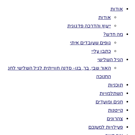
אודות
אודות
ייעוץ והדרכה פדגוגית
מה חדש?
גופים שעובדים איתי
>
פעילויות
כל הזכויות שמורות
כתבו עליי
למענכם
>
אביב
לתמר בר ©
הגיל השלישי
>
חרציות פרחי
חרציות
השמש
האור שבי, בך, בנו- סדנה חווייתית לגיל השלישי לחג
החנוכה
פרחי
תוכניות
השתלמויות
חגים ומועדים
השמש
קייטנות
צהרונים
פעילויות למענכם
מגיל שנתיים