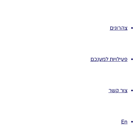
ניצני חרצית.
נמנה את מספר
עלי הכותרת.
צהרונים
נלטף את הפרח
נחוש שהוא חלק.
נריח את החרצית
ונגלה ריח חזק
פעילויות למענכם
ונעים.
נספר לילדים כי
מקור השם
צור קשר
חרצית מהמילה
"חרוץ",
שפירושו–זהב.
החרצית צבעה
En
זהוב ומזכיר את
צבע הזהב.