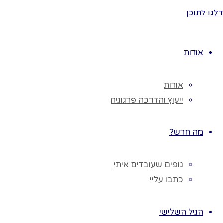
הצבעים
דלגו לתוכן
השולטים?
נקטוף פרחי
חרצית שאינם
אודות
פרחים מוגנים.
נאסוף כדי חרס
אודות
גדולים נפזר
ייעוץ והדרכה פדגוגית
אותם בגן או
בפינת טבע או
בלוח תוכן.
מה חדש?
נמלא בכדים
דליים עם מים
גופים שעובדים איתי
לתוכם נכניס את
כתבו עליי
החרציות.
בקבוצה נשב עם
הגיל השלישי
ילדים נתבונן