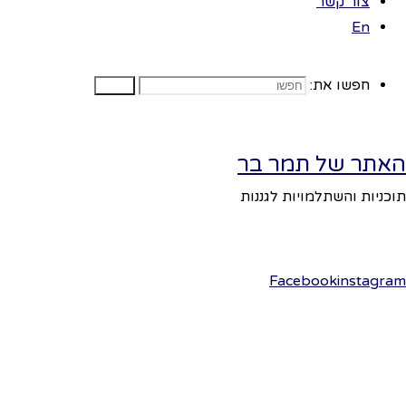
צור קשר
ומעלה
En
תקופת האביב
חפשו את:
מאופיינת
חפשו
בפריחה עזה
ומרהיבה,
האתר של תמר בר
החרציות פורחות
במלוא תפארתן
תוכניות והשתלמויות לגננות
בכל שדה.
מומלץ ביותר
לצאת עם
Facebook
instagram
הילדים לסיור
לשדה הבור
להתבונן
בפריחה.
ננדוק מהם