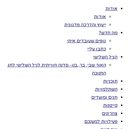
אודות
אודות
ייעוץ והדרכה פדגוגית
מה חדש?
גופים שעובדים איתי
>
פעילויות למענכם
כל הזכויות שמורות
כתבו עליי
>
סוף השנה
לתמר בר ©
הגיל השלישי
נושא
האור שבי, בך, בנו- סדנה חווייתית לגיל השלישי לחג
החנוכה
תוכניות
לפעילויות
השתלמויות
חגים ומועדים
קייטנות
למענכם:
צהרונים
פעילויות למענכם