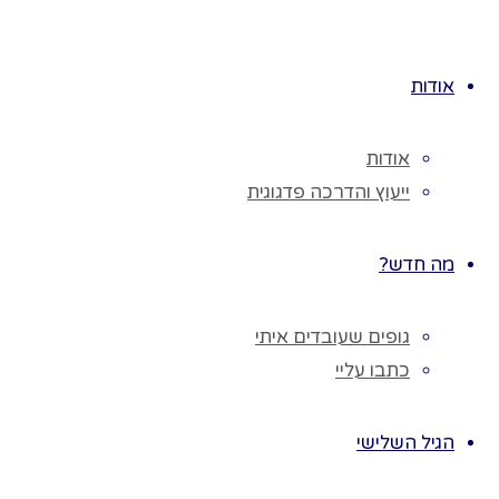
לגו
תוכן
המשיכו לקרוא
אודות
אנחנו
אודות
מחקים
ייעוץ והדרכה פדגוגית
את בעלי
מה חדש?
החיים
גופים שעובדים איתי
כתבו עליי
המשיכו לקרוא
הגיל השלישי
החופש