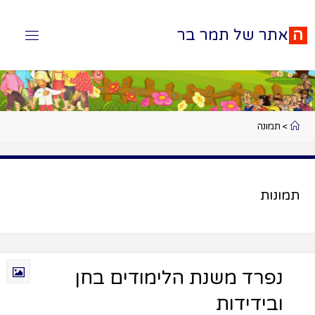
ה
א
ת
ר
ש
ל
ת
מ
ר
ב
ר
>
תמונה
תמונות
נפרד משנת הלימודים בחן
ובידידות